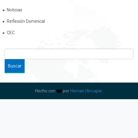
Noticias
Reflexión Dominical
CEC
FORMULARIO DE BÚSQUEDA
Buscar
Hecho con
por
Hernan Hincapie.