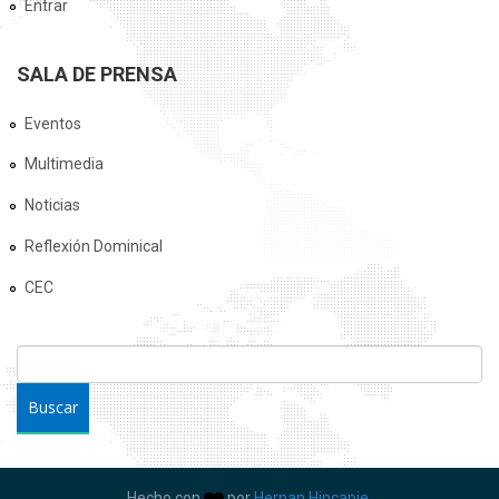
Entrar
SALA DE PRENSA
Eventos
Multimedia
Noticias
Reflexión Dominical
CEC
FORMULARIO DE BÚSQUEDA
Buscar
Hecho con
por
Hernan Hincapie.