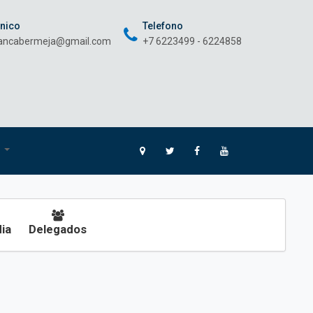
onico
Telefono
rancabermeja@gmail.com
+7 6223499 - 6224858
O
ia
Delegados