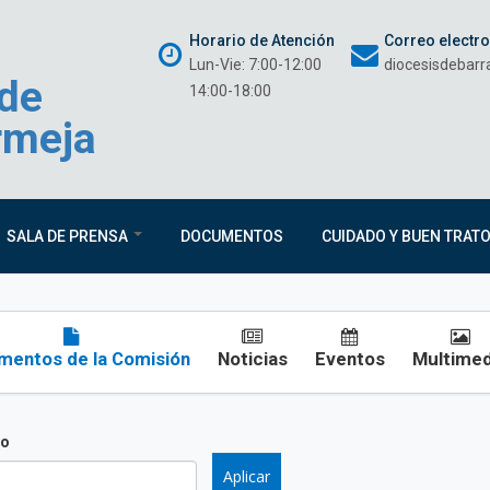
Horario de Atención
Correo electr
Lun-Vie: 7:00-12:00
diocesisdebar
 de
14:00-18:00
rmeja
SALA DE PRENSA
DOCUMENTOS
CUIDADO Y BUEN TRAT
entos de la Comisión
Noticias
Eventos
Multimed
o