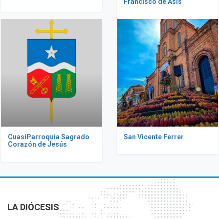
Francisco de Asís
CuasiParroquia Sagrado
San Vicente Ferrer
Corazón de Jesús
LA DIÓCESIS