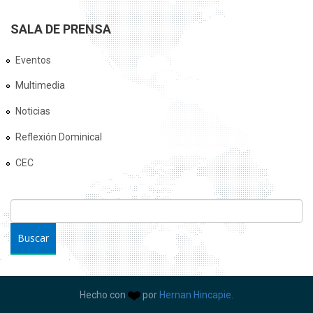
SALA DE PRENSA
Eventos
Multimedia
Noticias
Reflexión Dominical
CEC
FORMULARIO DE BÚSQUEDA
Buscar
Hecho con
por
Hernan Hincapie.