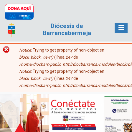
Pasar al contenido principal
Diócesis de
Barrancabermeja
Mensaje de error
Notice
: Trying to get property of non-object en
block_block_view()
(línea
247
de
/home/diocbarr/public_html/diocbarranca/modules/block/b
Notice
: Trying to get property of non-object en
block_block_view()
(línea
247
de
/home/diocbarr/public_html/diocbarranca/modules/block/b