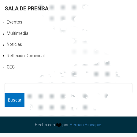
SALA DE PRENSA
Eventos
Multimedia
Noticias
Reflexión Dominical
CEC
FORMULARIO DE BÚSQUEDA
Buscar
Hecho con
por
Hernan Hincapie.