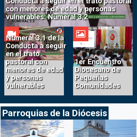
Conducta a seguir en el trato pastoral
con menores de edad y personas
vulnerables: Numeral 3.2
Numeral 3.1 de la
Conducta a seguir
en el trato
pastoral con
1er Encuentro
menores de edad
Diocesano de
y personas
Pequeñas
vulnerables
Comunidades
Parroquias de la Diócesis