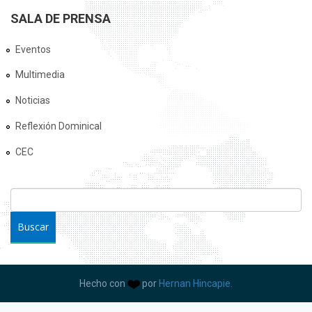
SALA DE PRENSA
Eventos
Multimedia
Noticias
Reflexión Dominical
CEC
FORMULARIO DE BÚSQUEDA
Buscar
Hecho con
por
Hernan Hincapie.