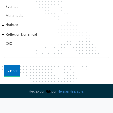
Eventos
Multimedia
Noticias
Reflexión Dominical
CEC
FORMULARIO DE BÚSQUEDA
Buscar
Hecho con
por
Hernan Hincapie.