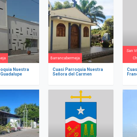
San V
eja
Barrancabermeja
Ch
roquia Nuestra
Cuasi Parroquia Nuestra
Cuas
 Guadalupe
Señora del Carmen
Fran