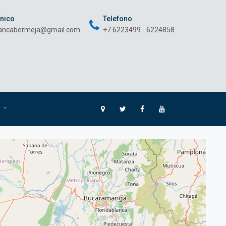
onico
Telefono
rancabermeja@gmail.com
+7 6223499 - 6224858
O