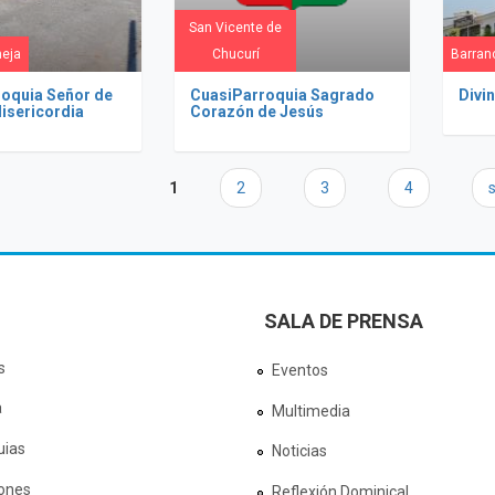
San Vicente de
eja
Chucurí
Barran
roquia Señor de
CuasiParroquia Sagrado
Divi
Misericordia
Corazón de Jesús
as
1
2
3
4
s
SALA DE PRENSA
s
Eventos
a
Multimedia
uias
Noticias
ones
Reflexión Dominical