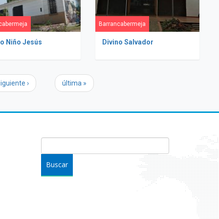
cabermeja
Barrancabermeja
no Niño Jesús
Divino Salvador
iguiente ›
última »
FORMULARIO DE BÚSQUEDA
Buscar