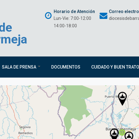
Horario de Atención
Correo electr
Lun-Vie: 7:00-12:00
diocesisdebar
 de
14:00-18:00
rmeja
SALA DE PRENSA
DOCUMENTOS
CUIDADO Y BUEN TRAT
11
11