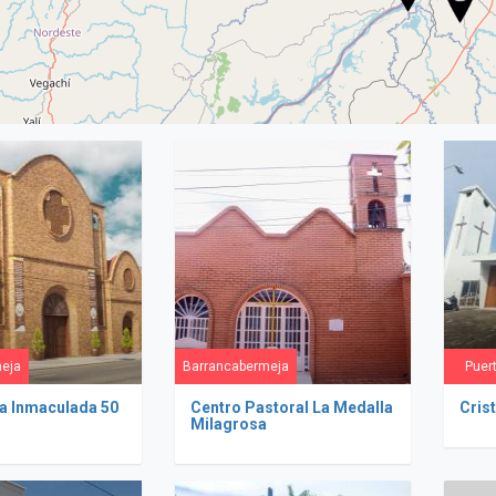
eja
Barrancabermeja
Puert
La Inmaculada 50
Centro Pastoral La Medalla
Cris
Milagrosa