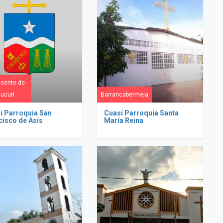
icente de
ucurí
Barrancabermeja
i Parroquia San
Cuasi Parroquia Santa
cisco de Asís
María Reina