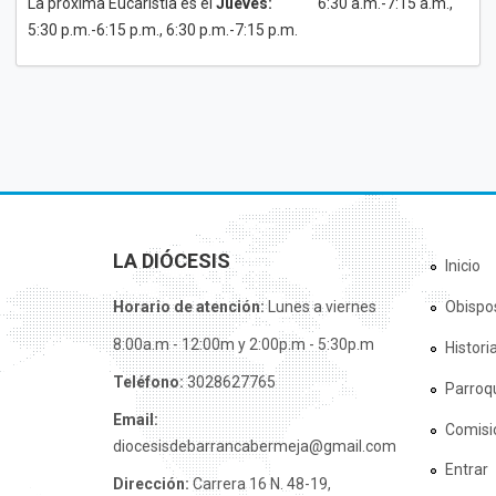
La próxima Eucaristía es el
Jueves:
6:30 a.m.-7:15 a.m.,
5:30 p.m.-6:15 p.m., 6:30 p.m.-7:15 p.m.
LA DIÓCESIS
Inicio
Horario de atención:
Lunes a viernes
Obispo
8:00a.m - 12:00m y 2:00p.m - 5:30p.m
Histori
Teléfono:
3028627765
Parroq
Email:
Comisi
diocesisdebarrancabermeja@gmail.com
Entrar
Dirección:
Carrera 16 N. 48-19,