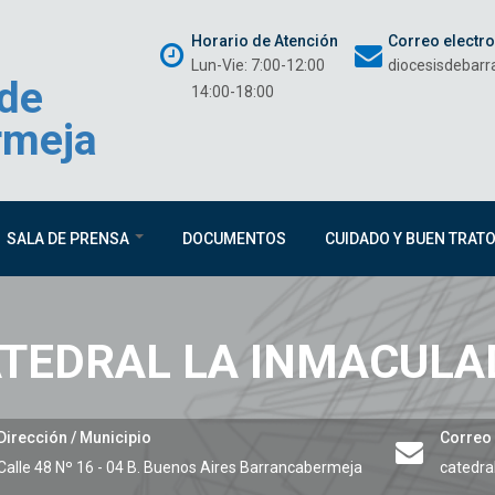
Horario de Atención
Correo electr
Lun-Vie: 7:00-12:00
diocesisdebar
 de
14:00-18:00
rmeja
SALA DE PRENSA
DOCUMENTOS
CUIDADO Y BUEN TRAT
TEDRAL LA INMACULA
Dirección / Municipio
Correo 
Calle 48 Nº 16 - 04 B. Buenos Aires
Barrancabermeja
catedr