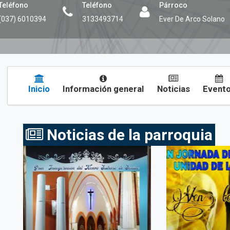
Teléfono
Teléfono
Párroco
(037) 6010394
3133493714
Ever De Arco Solano
Inicio
Información general
Noticias
Event
Noticias de la parroquia