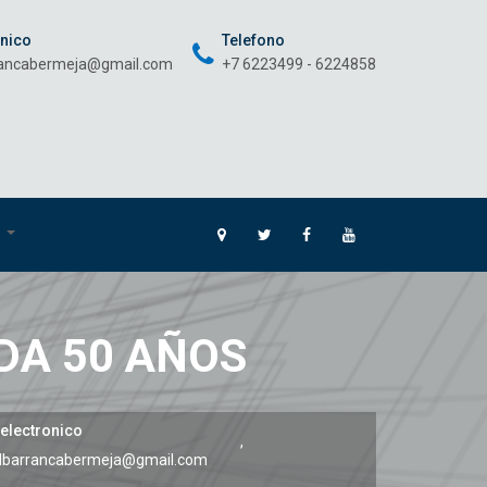
onico
Telefono
rancabermeja@gmail.com
+7 6223499 - 6224858
O
DA 50 AÑOS
electronico
,
albarrancabermeja@gmail.com