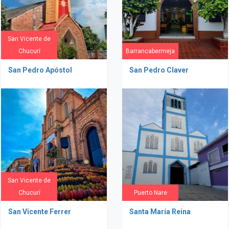
San Vicente de
Chucurí
Barrancabermeja
San Pedro Apóstol
San Pedro Claver
San Vicente de
Chucurí
Puerto Nare
San Vicente Ferrer
Santa María Reina