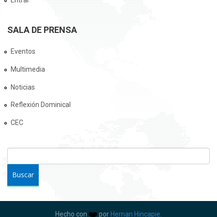
Entrar
SALA DE PRENSA
Eventos
Multimedia
Noticias
Reflexión Dominical
CEC
FORMULARIO DE BÚSQUEDA
Buscar
Hecho con
por
Hernan Hincapie.