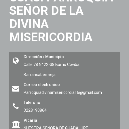
SEÑOR DE LA
DIVINA
MISERICORDIA
Dirección / Municipio
Calle 78 N° 22-38 Barrio Coviba
Barrancabermeja
Correo electronico
Parroquiadivinamisericordia16@gmail.com
Teléfono
3228190864
Vicaría
NUESTRA SEÑORA DE GUADALUPE