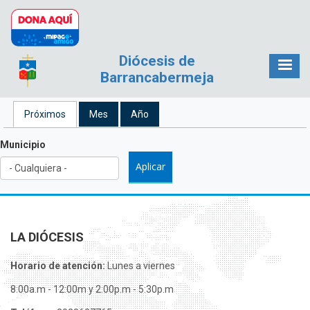
Pasar al contenido principal
Diócesis de
Barrancabermeja
Solapas principales
Próximos
(solapa activa)
Mes
Año
Municipio
LA DIÓCESIS
Horario de atención:
Lunes a viernes
8:00a.m - 12:00m y 2:00p.m - 5:30p.m