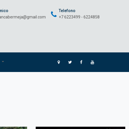
onico
Telefono
rancabermeja@gmail.com
+7 6223499 - 6224858
O