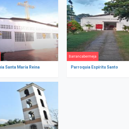
Barrancabermeja
ia Santa María Reina
Parroquia Espíritu Santo