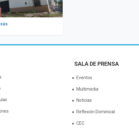
esús
SALA DE PRENSA
s
Eventos
a
Multimedia
uias
Noticias
ones
Reflexión Dominical
CEC