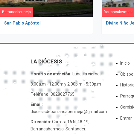
Barrancabermeja
Barrancabermeja
San Pablo Apóstol
Divino Niño J
LA DIÓCESIS
Inicio
Horario de atención:
Lunes a viernes
Obispo
8:00a.m - 12:00m y 2:00p.m - 5:30p.m
Histori
Teléfono:
3028627765
Parroq
Email:
Comisi
diocesisdebarrancabermeja@gmail.com
Entrar
Dirección:
Carrera 16 N. 48-19,
Barrancabermeja, Santander.