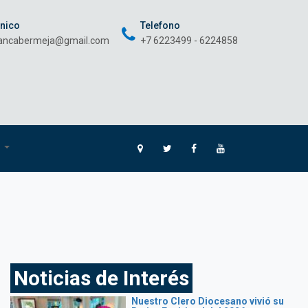
onico
Telefono
rancabermeja@gmail.com
+7 6223499 - 6224858
O
Noticias de Interés
Nuestro Clero Diocesano vivió su