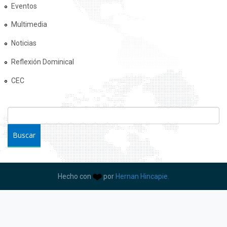
Eventos
Multimedia
Noticias
Reflexión Dominical
CEC
FORMULARIO DE BÚSQUEDA
Buscar
Hecho con
por
Hernan Hincapie.