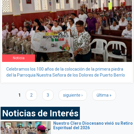
Noticia
Celebramos los 100 años de la colocación de la primera piedra
del la Parroquia Nuestra Señora de los Dolores de Puerto Berrío
Páginas
1
2
3
siguiente ›
última »
Noticias de Interés
Nuestro Clero Diocesano vivió su Retiro
Espiritual del 2026