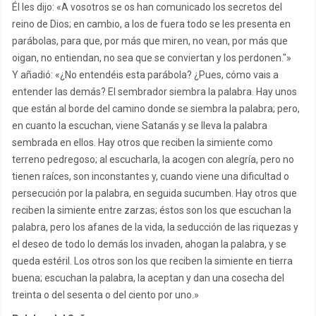
Él les dijo: «A vosotros se os han comunicado los secretos del
reino de Dios; en cambio, a los de fuera todo se les presenta en
parábolas, para que, por más que miren, no vean, por más que
oigan, no entiendan, no sea que se conviertan y los perdonen."»
Y añadió: «¿No entendéis esta parábola? ¿Pues, cómo vais a
entender las demás? El sembrador siembra la palabra. Hay unos
que están al borde del camino donde se siembra la palabra; pero,
en cuanto la escuchan, viene Satanás y se lleva la palabra
sembrada en ellos. Hay otros que reciben la simiente como
terreno pedregoso; al escucharla, la acogen con alegría, pero no
tienen raíces, son inconstantes y, cuando viene una dificultad o
persecución por la palabra, en seguida sucumben. Hay otros que
reciben la simiente entre zarzas; éstos son los que escuchan la
palabra, pero los afanes de la vida, la seducción de las riquezas y
el deseo de todo lo demás los invaden, ahogan la palabra, y se
queda estéril. Los otros son los que reciben la simiente en tierra
buena; escuchan la palabra, la aceptan y dan una cosecha del
treinta o del sesenta o del ciento por uno.»