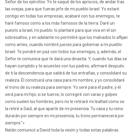
Señor de los ejércitos: Yo te saqué de los apriscos, de andar tras
las ovejas, para que fueras jefe de mi pueblo Israel. Yo estaré
contigo en todas tus empresas, acabaré con tus enemigos, te
haré famoso como a los más famosos de la tierra. Daré un
puesto a Israel, mi pueblo: lo plantaré para que viva en él sin
sobresaltos, y en adelante no permitiré que los malvados lo aflijan
como antes, cuando nombré jueces para gobernar a mi pueblo
Israel. Te pondré en paz con todos tus enemigos, y, además, el
Señor te comunica que te dará una dinastía. Y, cuando tus días se
hayan cumplido y te acuestes con tus padres, afirmaré después
de ti la descendencia que saldrá de tus entrañas, y consolidaré su
realeza. Él construirá una casa para mi nombre, y yo consolidaré
el trono de su realeza para siempre. Yo seré para él padre, y él
será para mí hijo; si se tuerce, lo corregiré con varas y golpes
como suelen los hombres, pero no le retiraré mi lealtad como se
la retiré a Saúl, al que aparté de mi presencia. Tu casa y tu reino
durarán por siempre en mi presencia; tu trono permanecerá por
siempre."»
Natán comunicó a David toda la visión y todas estas palabras.