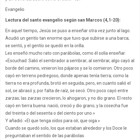
Evangelio
Lectura del santo evangelio según san Marcos (4,1-20):
En aquel tiempo, Jesús se puso a enseñar otra vez junto al lago.
Acudió un gentío tan enorme que tuvo que subirse a una barca;
se sentó, y el gentío se quedó en la orilla.
Les enseñó mucho rato con parábolas, como él solía enseñar:
«Escuchad: Salió el sembrador a sembrar; al sembrar, algo cayó al
borde del camino, vinieron los pájaros y se lo comieron. Otro poco
cayó en terreno pedregoso, donde apenas tenía tierra; como la
tierra no era profunda, brotó en seguida; pero, en cuanto salió el
sol, se abrasó y, por falta de raíz, se secó. Otro poco cayó entre
zarzas; las zarzas crecieron, lo ahogaron, y no dio grano. El resto
cayó en tierra buena: nació, creció y dio grano; y la cosecha fue
del treinta o del sesenta o del ciento por uno.»
Y añadió: «El que tenga oídos para oír, que oiga.»
Cuando se quedó solo, los que estaban alrededor y los Doce le
preguntaban el sentido de las parábolas.