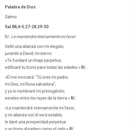
Palabra de Dios
Salmo
Sal 88,4-5.27-28.29-30
R/.
Le mantendré eternamente mi favor
Sellé una alianza con mi elegido,
jurando a David, mi siervo:
«Te fundaré un linaje perpetuo,
edificaré tu trono para todas las edades.»
R/.
«Él me invocará: "Tú eres mi padre,
mi Dios, mi Roca salvadora";
y yo lo nombraré mi primogénito,
excelso entre los reyes de la tierra.»
R/.
«Le mantendré eternamente mi favor,
y mi alianza con él será estable;
le daré una prosperidad perpetua
y un trono duradero como el cielo.»
R/.