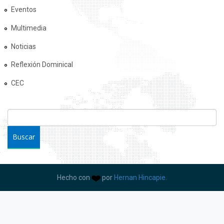
Eventos
Multimedia
Noticias
Reflexión Dominical
CEC
FORMULARIO DE BÚSQUEDA
Buscar
Hecho con
por
Hernan Hincapie.