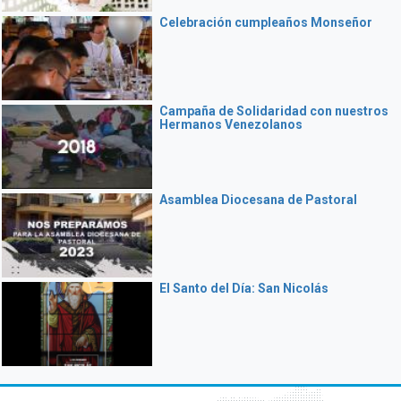
Celebración cumpleaños Monseñor
Campaña de Solidaridad con nuestros
Hermanos Venezolanos
Asamblea Diocesana de Pastoral
El Santo del Día: San Nicolás