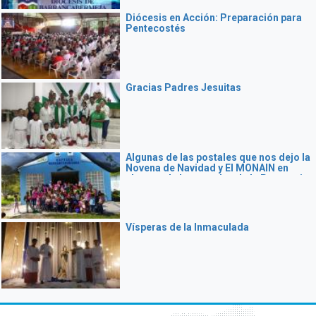
Diócesis en Acción: Preparación para
Pentecostés
Gracias Padres Jesuitas
Algunas de las postales que nos dejo la
Novena de Navidad y El MONAIN en
algunas de las veredas de la Parroquia
Nuestra Señora Del Carmen en Sabana
de Torres
Vísperas de la Inmaculada