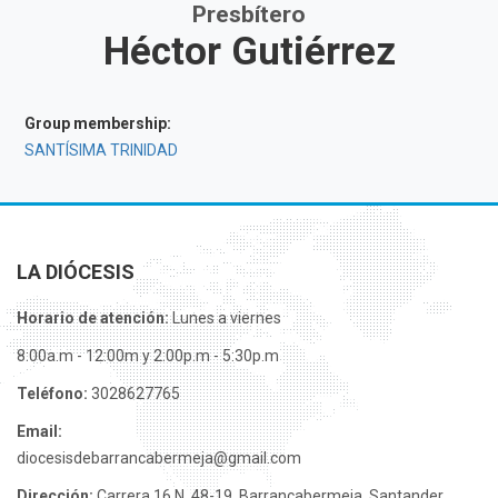
Presbítero
Héctor Gutiérrez
Group membership:
SANTÍSIMA TRINIDAD
LA DIÓCESIS
Horario de atención:
Lunes a viernes
8:00a.m - 12:00m y 2:00p.m - 5:30p.m
Teléfono:
3028627765
Email:
diocesisdebarrancabermeja@gmail.com
Dirección:
Carrera 16 N. 48-19, Barrancabermeja, Santander.