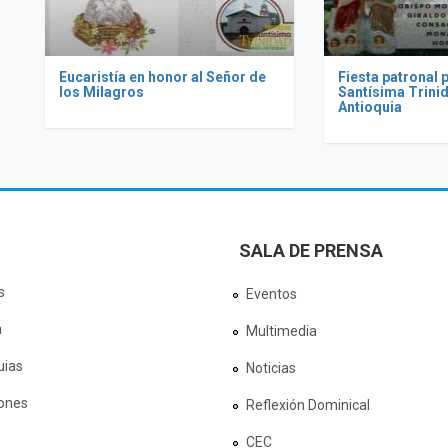
Eucaristía en honor al Señor de
Fiesta patronal 
los Milagros
Santísima Trini
Antioquia
SALA DE PRENSA
s
Eventos
a
Multimedia
uias
Noticias
ones
Reflexión Dominical
CEC