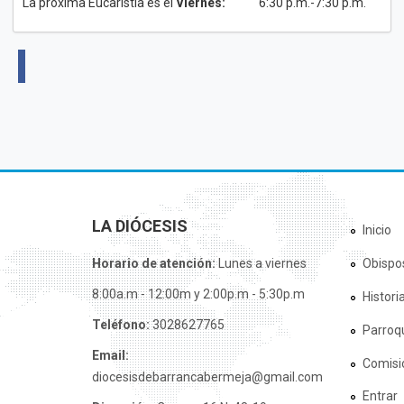
La próxima Eucaristía es el
Viernes:
6:30 p.m.-7:30 p.m.
LA DIÓCESIS
Inicio
Horario de atención:
Lunes a viernes
Obispo
8:00a.m - 12:00m y 2:00p.m - 5:30p.m
Histori
Teléfono:
3028627765
Parroq
Email:
Comisi
diocesisdebarrancabermeja@gmail.com
Entrar