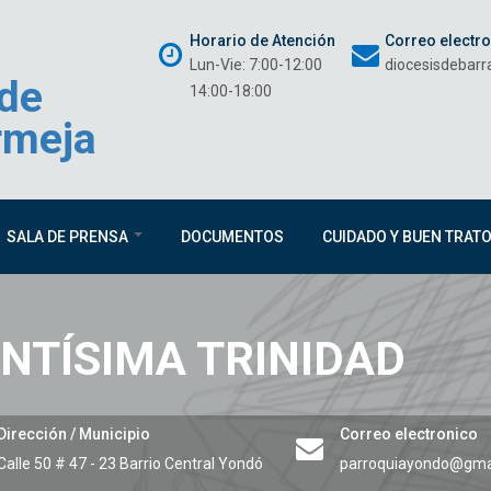
Horario de Atención
Correo electr
Lun-Vie: 7:00-12:00
diocesisdebar
 de
14:00-18:00
rmeja
SALA DE PRENSA
DOCUMENTOS
CUIDADO Y BUEN TRAT
NTÍSIMA TRINIDAD
Dirección / Municipio
Correo electronico
Calle 50 # 47 - 23 Barrio Central
Yondó
parroquiayondo@gma