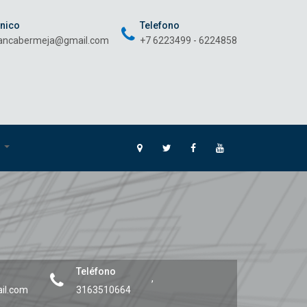
onico
Telefono
rancabermeja@gmail.com
+7 6223499 - 6224858
O
Teléfono
,
il.com
3163510664