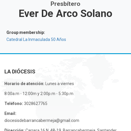
Presbítero
Ever De Arco Solano
Group membership:
Catedral La Inmaculada 50 Años
LA DIÓCESIS
Horario de atención:
Lunes a viernes
8:00a.m - 12:00m y 2:00p.m - 5:30p.m
Teléfono:
3028627765
Email:
diocesisdebarrancabermeja@gmail.com
Dirección:
Carrera 16 N. 48-19, Barrancabermeja, Santander.