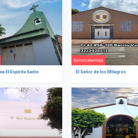
Barrancabermeja
a El Espíritu Santo
El Señor de los Milagros