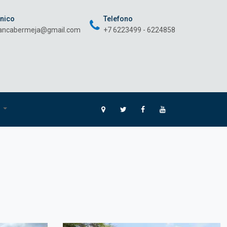
onico
Telefono
rancabermeja@gmail.com
+7 6223499 - 6224858
O