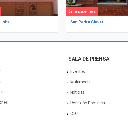
Barrancabermeja
 Loba
San Pedro Claver
SALA DE PRENSA
s
Eventos
a
Multimedia
uias
Noticias
ones
Reflexión Dominical
CEC