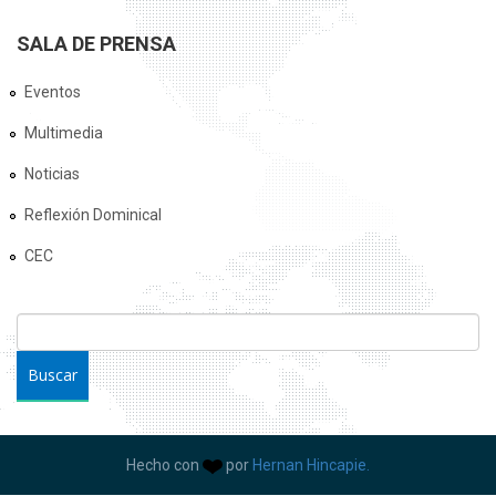
SALA DE PRENSA
Eventos
Multimedia
Noticias
Reflexión Dominical
CEC
FORMULARIO DE BÚSQUEDA
Buscar
Hecho con
por
Hernan Hincapie.