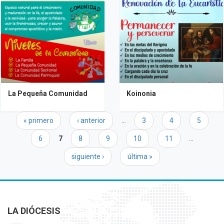
La Pequeña Comunidad
Koinonia
Páginas
« primero
‹ anterior
…
3
4
5
6
7
8
9
10
11
…
siguiente ›
última »
LA DIÓCESIS