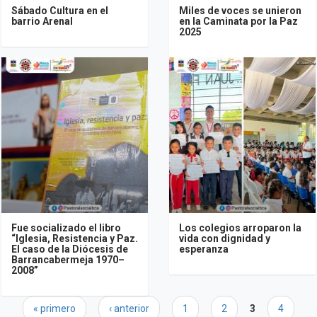
Sábado Cultura en el
Miles de voces se unieron
barrio Arenal
en la Caminata por la Paz
2025
Fue socializado el libro
Los colegios arroparon la
“Iglesia, Resistencia y Paz.
vida con dignidad y
El caso de la Diócesis de
esperanza
Barrancabermeja 1970–
2008”
Páginas
« primero
‹ anterior
1
2
3
4