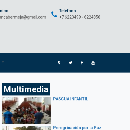
onico
Telefono
rancabermeja@gmail.com
+7 6223499 - 6224858
O
Multimedia
PASCUA INFANTIL
Peregrinación por la Paz