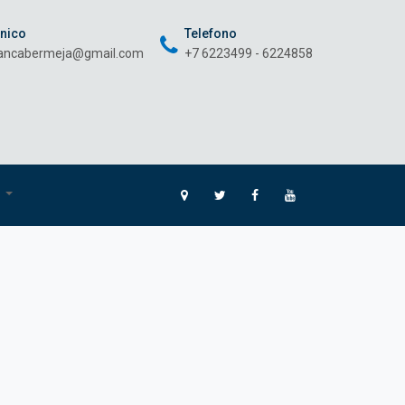
onico
Telefono
rancabermeja@gmail.com
+7 6223499 - 6224858
O