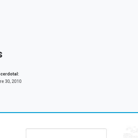
s
cerdotal:
re 30, 2010
FORMULARIO DE BÚSQUEDA
Buscar