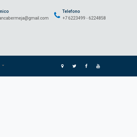
onico
Telefono
rancabermeja@gmail.com
+7 6223499 - 6224858
O