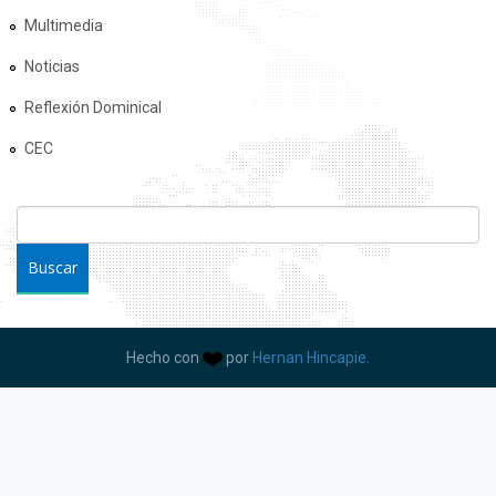
Multimedia
Noticias
Reflexión Dominical
CEC
FORMULARIO DE BÚSQUEDA
Buscar
Hecho con
por
Hernan Hincapie.