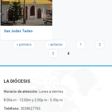
San Judas Tadeo
Páginas
« primero
‹ anterior
1
2
3
4
LA DIÓCESIS
Horario de atención:
Lunes a viernes
8:00a.m - 12:00m y 2:00p.m - 5:30p.m
Teléfono:
3028627765