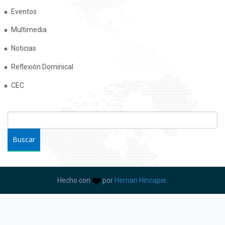
Eventos
Multimedia
Noticias
Reflexión Dominical
CEC
FORMULARIO DE BÚSQUEDA
Buscar
Hecho con
por
Hernan Hincapie.