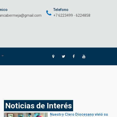
onico
Telefono
rancabermeja@gmail.com
+7 6223499 - 6224858
O
Noticias de Interés
Nuestro Clero Diocesano vivió su