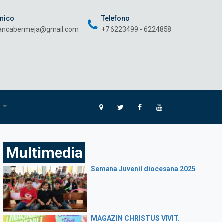
onico
Telefono
rancabermeja@gmail.com
+7 6223499 - 6224858
O
Multimedia
Semana Juvenil diocesana 2025
MAGAZÍN CHRISTUS VIVIT.