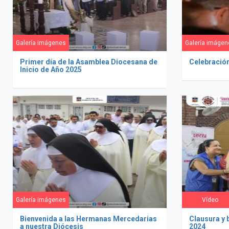
Galería imágenes
Galería imágen
Primer día de la Asamblea Diocesana de
Celebració
Inicio de Año 2025
Galería imágenes
Vídeo
Bienvenida a las Hermanas Mercedarias
Clausura y 
a nuestra Diócesis
2024