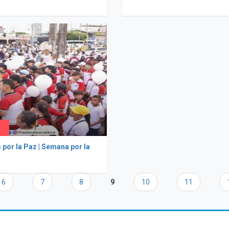
por la Paz | Semana por la
6
7
8
9
10
11