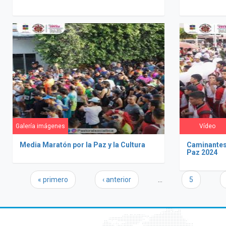
Galería imágenes
Vídeo
Media Maratón por la Paz y la Cultura
Caminantes 
Paz 2024
Páginas
« primero
‹ anterior
…
5