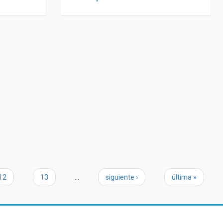
12
13
…
siguiente ›
última »