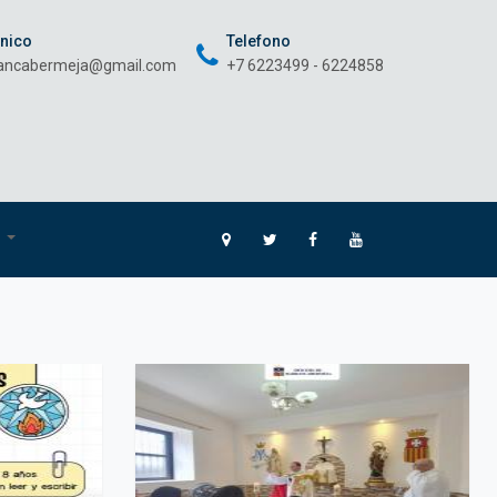
onico
Telefono
rancabermeja@gmail.com
+7 6223499 - 6224858
O