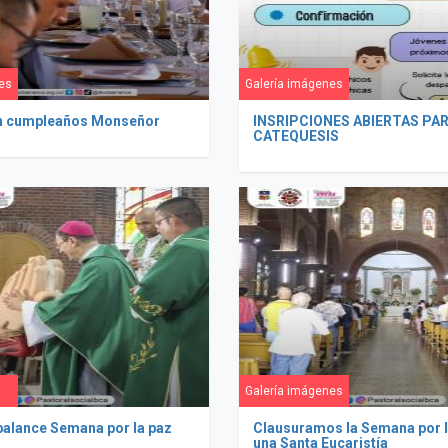
es
Galería imágenes
n cumpleaños Monseñor
INSRIPCIONES ABIERTAS PA
CATEQUESIS
Galería imágenes
balance Semana por la paz
Clausuramos la Semana por l
una Santa Eucaristía