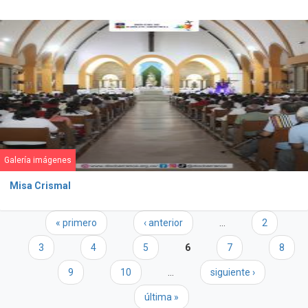
Galería imágenes
Misa Crismal
Páginas
« primero
‹ anterior
…
2
3
4
5
6
7
8
9
10
…
siguiente ›
última »