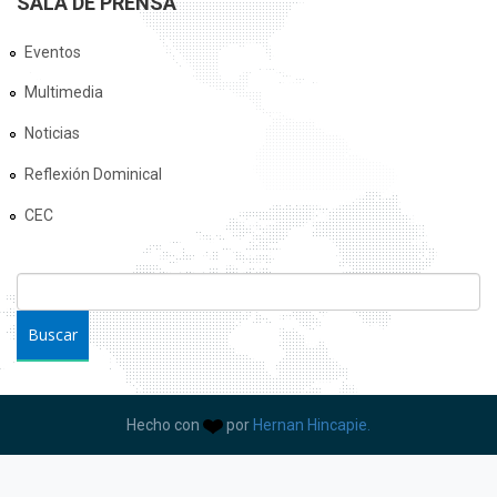
SALA DE PRENSA
Eventos
Multimedia
Noticias
Reflexión Dominical
CEC
FORMULARIO DE BÚSQUEDA
Buscar
Hecho con
por
Hernan Hincapie.