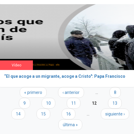
Vídeo
“El que acoge a un migrante, acoge a Cristo": Papa Francisco
Páginas
« primero
‹ anterior
…
8
9
10
11
12
13
14
15
16
…
siguiente ›
última »