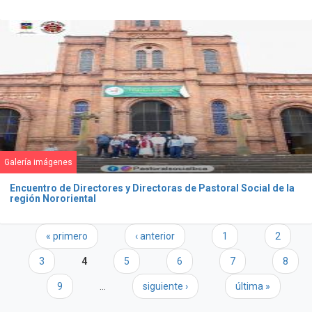
Galería imágenes
Encuentro de Directores y Directoras de Pastoral Social de la
región Nororiental
Páginas
« primero
‹ anterior
1
2
3
4
5
6
7
8
9
…
siguiente ›
última »