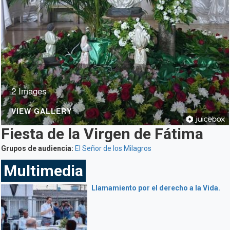
2 Images
VIEW GALLERY
Fiesta de la Virgen de Fátima
Grupos de audiencia:
El Señor de los Milagros
Multimedia
Llamamiento por el derecho a la Vida.