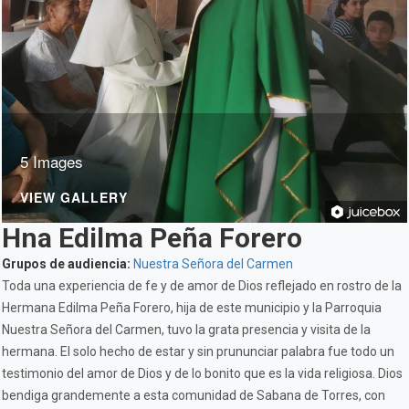
5 Images
VIEW GALLERY
Hna Edilma Peña Forero
Grupos de audiencia:
Nuestra Señora del Carmen
Toda una experiencia de fe y de amor de Dios reflejado en rostro de la
Hermana Edilma Peña Forero, hija de este municipio y la Parroquia
Nuestra Señora del Carmen, tuvo la grata presencia y visita de la
hermana. El solo hecho de estar y sin prununciar palabra fue todo un
testimonio del amor de Dios y de lo bonito que es la vida religiosa. Dios
bendiga grandemente a esta comunidad de Sabana de Torres, con