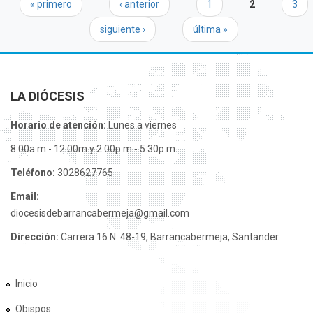
Páginas
« primero
‹ anterior
1
2
3
siguiente ›
última »
LA DIÓCESIS
Horario de atención:
Lunes a viernes
8:00a.m - 12:00m y 2:00p.m - 5:30p.m
Teléfono:
3028627765
Email:
diocesisdebarrancabermeja@gmail.com
Dirección:
Carrera 16 N. 48-19, Barrancabermeja, Santander.
Inicio
Obispos