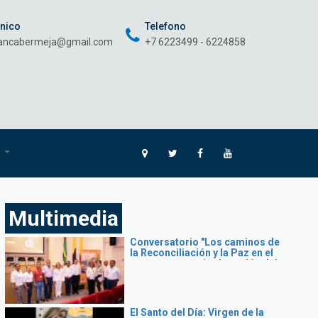
onico
Telefono
rancabermeja@gmail.com
+7 6223499 - 6224858
O
Multimedia
Conversatorio "Los caminos de
la Reconciliación y la Paz en el
momento que vive la región del
Magdalena Medio"
El Santo del Día: Virgen de la