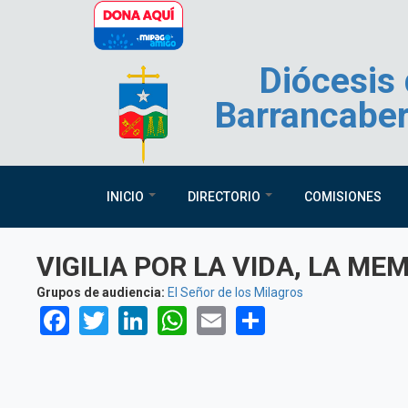
Pasar al contenido principal
Diócesis
Barrancabe
INICIO
DIRECTORIO
COMISIONES
VIGILIA POR LA VIDA, LA ME
Grupos de audiencia:
El Señor de los Milagros
Facebook
Twitter
LinkedIn
WhatsApp
Email
Share