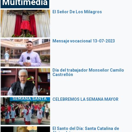
Multimedia
El Señor De Los Milagros
Mensaje vocacional 13-07-2023
Día del trabajador Monseñor Camilo
Castrellón
CELEBREMOS LA SEMANA MAYOR
El Santo del Día: Santa Catalina de