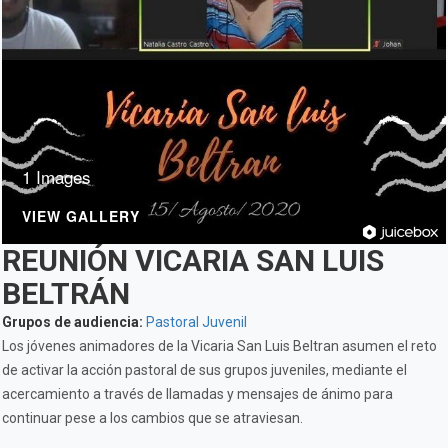
1 Images
VIEW GALLERY
REUNIÓN VICARIA SAN LUIS
BELTRÁN
Grupos de audiencia:
Pastoral Juvenil
Los jóvenes animadores de la Vicaria San Luis Beltran asumen el reto
de activar la acción pastoral de sus grupos juveniles, mediante el
acercamiento a través de llamadas y mensajes de ánimo para
continuar pese a los cambios que se atraviesan.