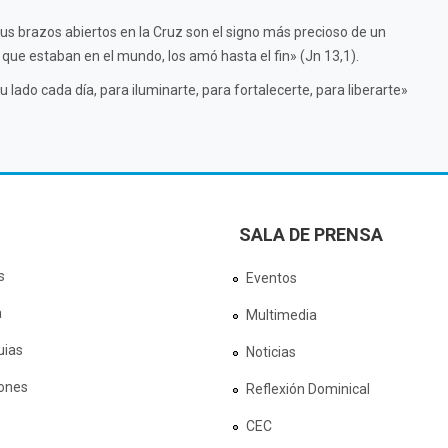
 Sus brazos abiertos en la Cruz son el signo más precioso de un
 que estaban en el mundo, los amó hasta el fin» (Jn 13,1).
u lado cada día, para iluminarte, para fortalecerte, para liberarte»
SALA DE PRENSA
s
Eventos
a
Multimedia
uias
Noticias
ones
Reflexión Dominical
CEC