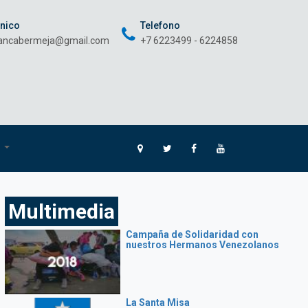
onico
Telefono
rancabermeja@gmail.com
+7 6223499 - 6224858
O
Multimedia
Campaña de Solidaridad con
nuestros Hermanos Venezolanos
La Santa Misa