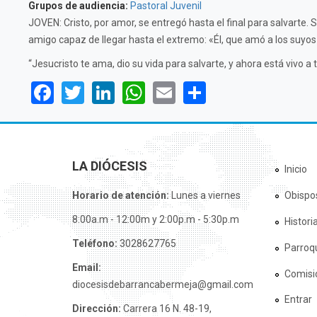
Grupos de audiencia:
Pastoral Juvenil
JOVEN: Cristo, por amor, se entregó hasta el final para salvarte.
amigo capaz de llegar hasta el extremo: «Él, que amó a los suyos
“Jesucristo te ama, dio su vida para salvarte, y ahora está vivo a t
Facebook
Twitter
LinkedIn
WhatsApp
Email
Share
LA DIÓCESIS
Inicio
Horario de atención:
Lunes a viernes
Obispo
8:00a.m - 12:00m y 2:00p.m - 5:30p.m
Histori
Teléfono:
3028627765
Parroq
Email:
Comisi
diocesisdebarrancabermeja@gmail.com
Entrar
Dirección:
Carrera 16 N. 48-19,