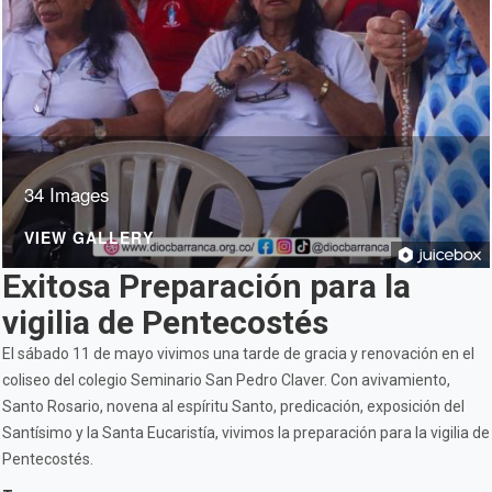
34 Images
VIEW GALLERY
Exitosa Preparación para la
vigilia de Pentecostés
El sábado 11 de mayo vivimos una tarde de gracia y renovación en el
coliseo del colegio Seminario San Pedro Claver. Con avivamiento,
Santo Rosario, novena al espíritu Santo, predicación, exposición del
Santísimo y la Santa Eucaristía, vivimos la preparación para la vigilia de
Pentecostés.