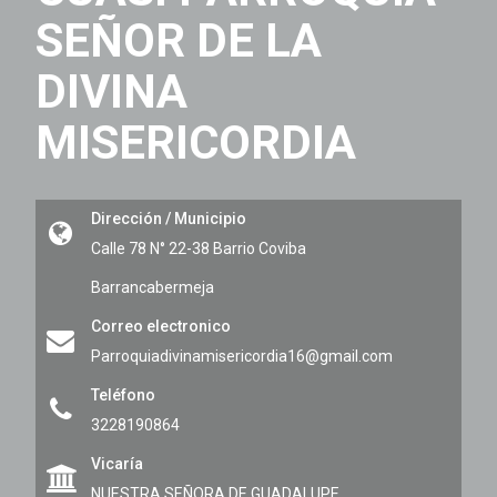
SEÑOR DE LA
DIVINA
MISERICORDIA
Dirección / Municipio
Calle 78 N° 22-38 Barrio Coviba
Barrancabermeja
Correo electronico
Parroquiadivinamisericordia16@gmail.com
Teléfono
3228190864
Vicaría
NUESTRA SEÑORA DE GUADALUPE