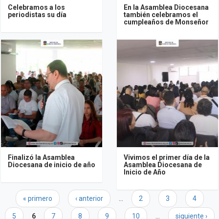
Celebramos a los
En la Asamblea Diocesana
periodistas su día
también celebramos el
cumpleaños de Monseñor
Finalizó la Asamblea
Vivimos el primer día de la
Diocesana de inicio de año
Asamblea Diocesana de
Inicio de Año
Páginas
« primero
‹ anterior
…
2
3
4
5
6
7
8
9
10
…
siguiente ›