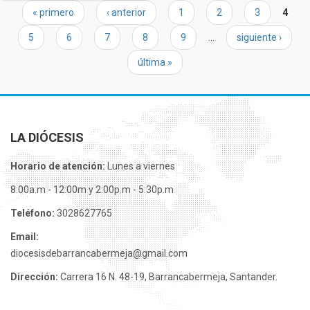
Páginas
« primero
‹ anterior
1
2
3
4
5
6
7
8
9
…
siguiente ›
última »
LA DIÓCESIS
Horario de atención:
Lunes a viernes
8:00a.m - 12:00m y 2:00p.m - 5:30p.m
Teléfono:
3028627765
Email:
diocesisdebarrancabermeja@gmail.com
Dirección:
Carrera 16 N. 48-19, Barrancabermeja, Santander.