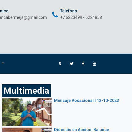
onico
Telefono
rancabermeja@gmail.com
+7 6223499 - 6224858
O
Multimedia
Mensaje Vocacional I 12-10-2023
Diócesis en Acción: Balance