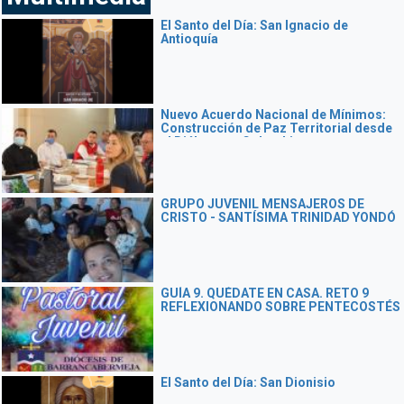
El Santo del Día: San Ignacio de
Antioquía
Nuevo Acuerdo Nacional de Mínimos:
Construcción de Paz Territorial desde
el Diálogo en Colombia
GRUPO JUVENIL MENSAJEROS DE
CRISTO - SANTÍSIMA TRINIDAD YONDÓ
GUÍA 9. QUÉDATE EN CASA. RETO 9
REFLEXIONANDO SOBRE PENTECOSTÉS
El Santo del Día: San Dionisio